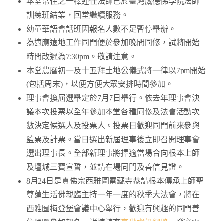
本堂常住之一釋蓮任法師已於臺灣威德佛學院法師
訓練班結業，回堂繼續服務。
幼童華語會話班因報名人數不足暫停舉辦。
為適應遠地工作同門便於參加晚間同修，試將開始
時間改遲為7:30pm。敬請注意。
本堂農曆初一及十五拜土地公儀式將一律以7pm開始
(包括周末)，以便方便大眾安排時間參加。
理事會換屆選舉定於7月7日舉行。依去年理事會決
議本次投票以全年參加本堂各種同修及法會活動次
數決定候選人及投票人。投票日歡迎同門前來參與
監票及計票。當日選出新屆理事後立即召開理事會
選出理事長。全部新理事將擇適當場合向根本上師
及壇城三寶宣誓，並請在場同門及善信見證。
8月24日是真佛宗西雅圖雷藏寺恭請根本傳承上師聖
尊蓮生活佛親臨主持一年一度的秋季大法會，將在
西雅圖梅登堡會議中心舉行，歡迎有興趣的同門善