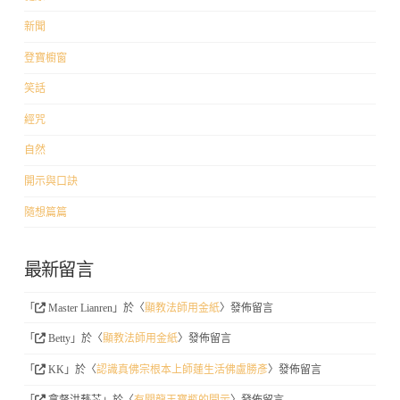
新聞
登寶櫥窗
笑話
經咒
自然
開示與口訣
隨想篇篇
最新留言
「
Master Lianren
」於〈
顯教法師用金紙
〉發佈留言
「
Betty
」於〈
顯教法師用金紙
〉發佈留言
「
KK
」於〈
認識真佛宗根本上師蓮生活佛盧勝彥
〉發佈留言