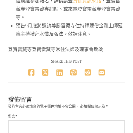
信踴躍參加報名，詳情請查
真佛資訊網路
、登寶雷
藏寺登寶雷藏寺網站、或來電登寶雷藏寺登寶雷藏
寺。
預告9月底將邀請尊勝雷藏寺住持釋蓮僧金剛上師蒞
臨主持禮拜水懺及弘法。敬請注意。
登寶雷藏寺登寶雷藏寺常住法師及理事會敬啟
SHARE THIS POST
發佈留言
發佈留言必須填寫的電子郵件地址不會公開。
必填欄位標示為
*
留言
*