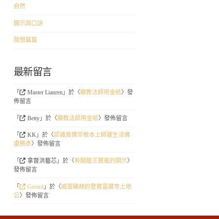
自然
開示與口訣
隨想篇篇
最新留言
「
Master Lianren
」於〈
顯教法師用金紙
〉發
佈留言
「
Betty
」於〈
顯教法師用金紙
〉發佈留言
「
KK
」於〈
認識真佛宗根本上師蓮生活佛
盧勝彥
〉發佈留言
「
拿督洪藝芯
」於〈
有關龍王寶瓶的開示
〉
發佈留言
「
Gerard
」於〈
威靈顯赫的登寶雷藏寺土地
公
〉發佈留言