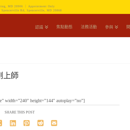
ring, MD 20906 ｜ Appointment Only
encerville Rd, Spencerville, MD 20868
焦點動態
法務活動
認識
參與
剛上師
” width=”240″ height=”144″ autoplay=”no”]
SHARE THIS POST