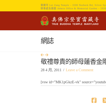
雷藏寺 Lei Zang Temple – 3200 Norbeck Rd, Silver Sp
辦事處及墓園 Admin Office & Memorial Garden – 1930 Sp
網誌
敬禮尊貴的師母蓮香金
28 4 月, 2011
Leave a Comment
[vsw id=”MK1pGkzE-vk” source=”youtube