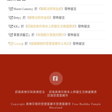
「
Master Lianren
」於〈
顯教法師用金紙
〉發佈留言
「
Betty
」於〈
顯教法師用金紙
〉發佈留言
「
KK
」於〈
認識真佛宗根本上師蓮生活佛盧勝彥
〉發佈留言
「
拿督洪藝芯
」於〈
有關龍王寶瓶的開示
〉發佈留言
「
Gerard
」於〈
威靈顯赫的登寶雷藏寺土地公
〉發佈留言
Facebook
認識真佛宗與真佛密法
認識真佛宗根本上師蓮生活佛盧勝彥
認識登寶雷藏寺
Copyright 真佛宗華府登寶雷藏寺登寶雷藏寺 True Buddha Temple
Maryland