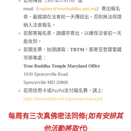
若用傳真（301-421-9118）或
email（
register@truebuddha-md.org
）寄出報名
表，最遲請在法會前一天傳送出，否則無法保證
納入法會報名。
若郵寄報名表，請儘早寄出，以確保法會前一天
能收到。
若開支票，抬頭請寫：
TBTM
。郵寄至登寶雷藏
寺辦事處：
True Buddha Temple Maryland Office
1930 Spencerville Road
Spencerville MD 20868
若用信用卡或PayPal支付報名費，請上:
https://truebuddha-md.org/donateviapaypal
每周有三次真佛密法同修
(
如有安排其
他活動將取代)