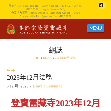
雷藏寺 Lei Zang Temple – 3200 Norbeck Rd, Silver Spring,
MD 20906 ｜ Appointment Only
Face
辦事處及墓園 Admin Office & Memorial Garden – 1930
Spencerville Rd, Spencerville, MD 20868
Navig
網誌
HOME
BLOG
2023年12月法務
2023年12月法務
3 12 月, 2023
Leave a Comment
登寶雷藏寺2023年12月