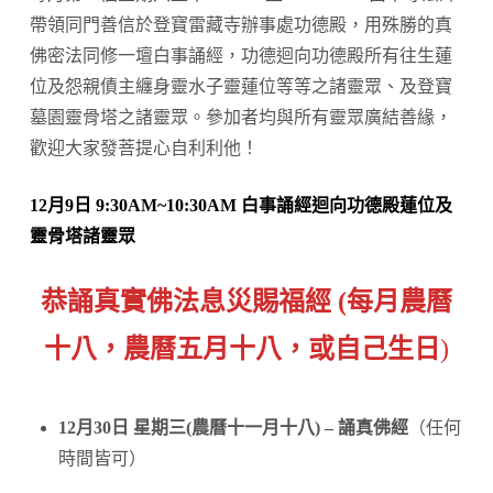
帶領同門善信於登寶雷藏寺辦事處功德殿，用殊勝的真
佛密法同修一壇白事誦經，功德迴向功德殿所有往生蓮
位及怨親債主纏身靈水子靈蓮位等等之諸靈眾、及登寶
墓園靈骨塔之諸靈眾。參加者均與所有靈眾廣結善緣，
歡迎大家發菩提心自利利他！
12
月9日
9:30AM~10:30AM
白事誦經
迴向功德殿蓮位及
靈骨塔諸靈眾
恭誦真實佛法息災賜福經
(每月農曆
十八，農曆五月十八，或自己生日
)
12月30日 星期三(農曆
十一
月十八) – 誦真佛經
（任何
時間皆可）