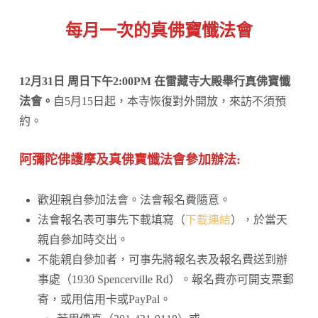
每月一次的
真佛
寶懺法會
12月31日 周日下午2:00PM 在雷藏寺大殿舉行
真佛
寶懺
法會。
自5月15日起，本寺恢復對外開放，來訪不須預
約。
阿彌陀佛
護摩及真佛寶懺
法會
參加辦法:
歡迎親自參加法會。法會報名費隨意。
法會報名表可事先下載填寫（
下載連結
），於當天
親自參加時交出。
不能親自參加者，可事先將報名表及報名費送到辦
事處（1930 Spencerville Rd）。報名費亦可開支票郵
寄，或用信用卡或PayPal。