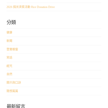
2026 捐米濟貧活動 Rice Donation Drive
分類
健康
新聞
登寶櫥窗
笑話
經咒
自然
開示與口訣
隨想篇篇
最新留言