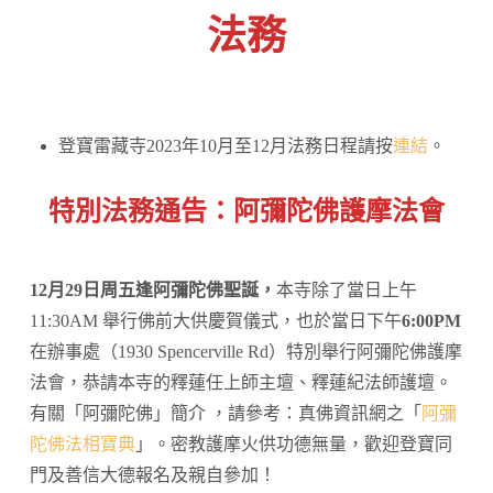
法務
登寶雷藏寺2023年10月至12月法務日程請按
連結
。
特別法務通告：
阿彌陀佛護摩法會
12月29日周五逢阿彌陀佛聖誕
，
本寺除了當日上午
11:30AM 舉行佛前大供慶賀儀式，也於當日下午
6:00PM
在辦事處（1930 Spencerville Rd）特別舉行阿彌陀佛護摩
法會，恭請本寺的釋蓮任上師主壇、釋蓮紀法師護壇。
有關「阿彌陀佛」簡介 ，請參考：真佛資訊網之「
阿彌
陀佛法相寶典
」。密教護摩火供功德無量，歡迎登寶同
門及善信大德報名及親自參加！