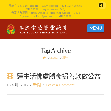
雷藏寺 Lei Zang Temple – 3200 Norbeck Rd, Silver Spring,
MD 20906 ｜ Appointment Only
Face
辦事處及墓園 Admin Office & Memorial Garden – 1930
Spencerville Rd, Spencerville, MD 20868
Navig
Tag Archive
HOME
BLOG
弱勢
蓮生活佛盧勝彥捐善款做公益
18 4 月, 2017
新聞
Leave a Comment