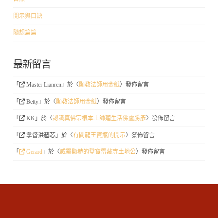
開示與口訣
隨想篇篇
最新留言
「
Master Lianren
」於〈
顯教法師用金紙
〉發佈留言
「
Betty
」於〈
顯教法師用金紙
〉發佈留言
「
KK
」於〈
認識真佛宗根本上師蓮生活佛盧勝彥
〉發佈留言
「
拿督洪藝芯
」於〈
有關龍王寶瓶的開示
〉發佈留言
「
Gerard
」於〈
威靈顯赫的登寶雷藏寺土地公
〉發佈留言