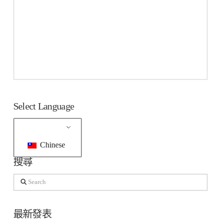
Select Language
Chinese
搜尋
Search
最新發表