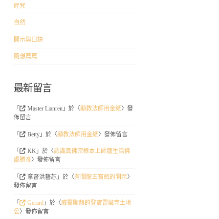
經咒
自然
開示與口訣
隨想篇篇
最新留言
「
Master Lianren
」於〈
顯教法師用金紙
〉發
佈留言
「
Betty
」於〈
顯教法師用金紙
〉發佈留言
「
KK
」於〈
認識真佛宗根本上師蓮生活佛
盧勝彥
〉發佈留言
「
拿督洪藝芯
」於〈
有關龍王寶瓶的開示
〉
發佈留言
「
Gerard
」於〈
威靈顯赫的登寶雷藏寺土地
公
〉發佈留言