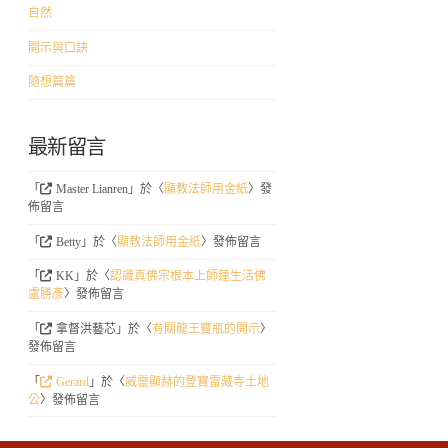
自然
開示與口訣
隨想篇篇
最新留言
「
Master Lianren
」於〈
顯教法師用金紙
〉發
佈留言
「
Betty
」於〈
顯教法師用金紙
〉發佈留言
「
KK
」於〈
認識真佛宗根本上師蓮生活佛
盧勝彥
〉發佈留言
「
拿督洪藝芯
」於〈
有關龍王寶瓶的開示
〉
發佈留言
「
Gerard
」於〈
威靈顯赫的登寶雷藏寺土地
公
〉發佈留言