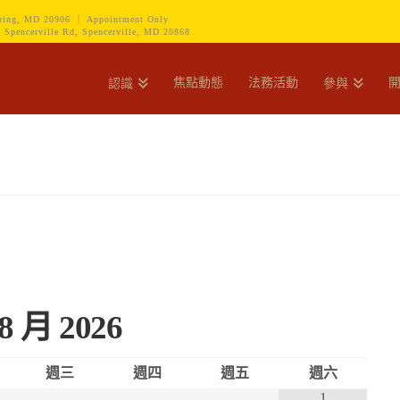
ring, MD 20906 ｜ Appointment Only
encerville Rd, Spencerville, MD 20868
焦點動態
法務活動
認識
參與
8 月
2026
週三
週四
週五
週六
1